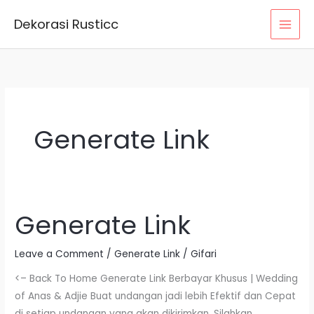
Skip
Dekorasi Rusticc
to
content
Generate Link
Generate Link
Generate
Link
Leave a Comment
/
Generate Link
/
Gifari
<– Back To Home Generate Link Berbayar Khusus | Wedding
of Anas & Adjie Buat undangan jadi lebih Efektif dan Cepat
di setiap undangan yang akan dikirimkan. Silahkan